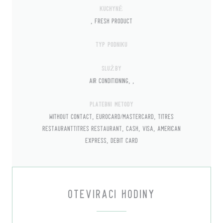
KUCHYNĚ
, fresh product
TYP PODNIKU
SLUŽBY
Air Conditioning, ,
PLATEBNÍ METODY
Without contact, Eurocard/Mastercard, Titres
restaurantTitres restaurant, Cash, Visa, American
Express, Debit Card
OTEVÍRACÍ HODINY