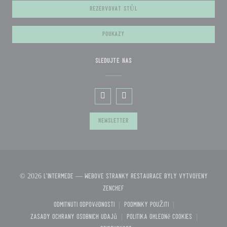
REZERVOVAT STŮL
POUKAZY
SLEDUJTE NÁS
Facebook ((otevře se v novém okně))
Instagram ((otevře se v novém o
NEWSLETTER
© 2026 L'Intermède — Webové stránky restaurace byly vytvořeny
((otevře se v novém okně))
Zenchef
Odmítnutí odpovědnosti
PODMÍNKY POUŽITÍ
((otevře se v novém okně))
((otevře se v novém okně))
Zásady ochrany osobních údajů
Politika ohledně cookies
((otevře se v novém okně))
((otevře se v novém ok