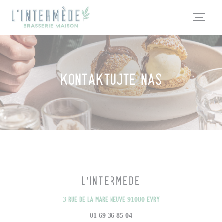
Panel pro správu cookies
Kontaktujte nás
L'INTERMÈDE
((otevře se v novém ok
3 Rue de la Mare Neuve 91080 Evry
01 69 36 85 04