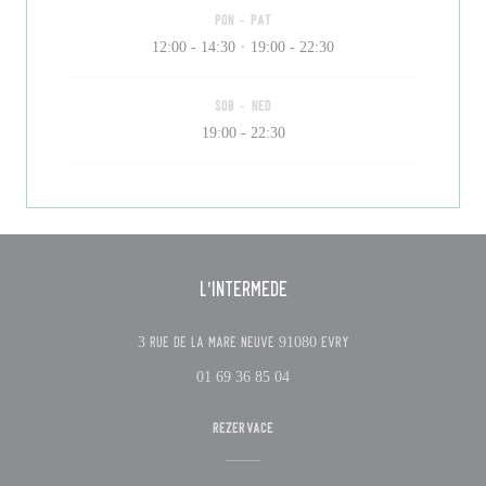
PON
-
PAT
12:00 - 14:30
19:00 - 22:30
•
SOB
-
NED
19:00 - 22:30
L'Intermède
((otevře se v novém ok
3 Rue de la Mare Neuve 91080 Evry
01 69 36 85 04
REZERVACE