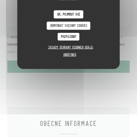
OK, přijmout vše
Odmítnout všechny cookies
Přizpůsobit
V souladu se zákonem o ochraně spotřebitele máte právo odmítnout marketingová volání registrací v
Robinsonově seznamu:
robinsonseznam.cz
. Pro více informací o zpracování vašich údajů si přečtěte naše
Zásady ochrany osobních údajů
zásady ochrany osobních údajů
.
undefined
OBECNÉ INFORMACE