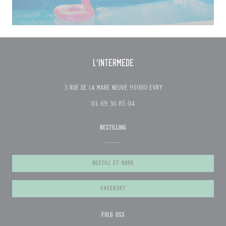
L'Intermède
((åpner i et nytt vindu
3 Rue de la Mare Neuve 91080 Evry
01 69 36 85 04
BESTILLING
BESTILL ET BORD
GAVEKORT
FØLG OSS