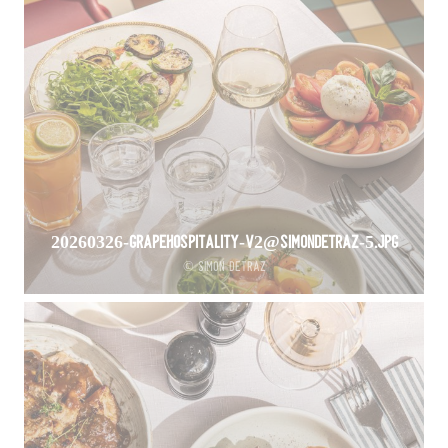
20260326-GrapeHospitality-V2@SimonDetraz-5.jpg
© Simon Detraz