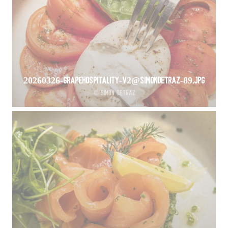
20260326-GrapeHospitality-V2@SimonDetraz-89.jpg
© Simon Detraz