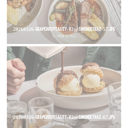
20260326-GrapeHospitality-V2@SimonDetraz-57.jpg
© Simon Detraz
20260326-GrapeHospitality-V2@SimonDetraz-67.jpg
© Simon Detraz