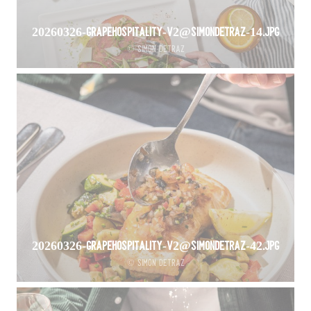
20260326-GrapeHospitality-V2@SimonDetraz-14.jpg
© Simon Detraz
20260326-GrapeHospitality-V2@SimonDetraz-42.jpg
© Simon Detraz