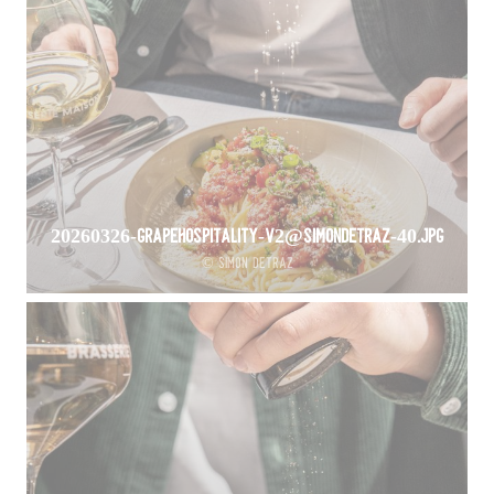
20260326-GrapeHospitality-V2@SimonDetraz-40.jpg
© Simon Detraz