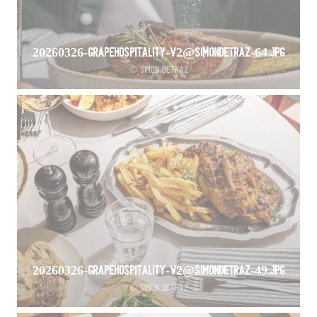
20260326-GrapeHospitality-V2@SimonDetraz-64.jpg
© Simon Detraz
20260326-GrapeHospitality-V2@SimonDetraz-49.jpg
© Simon Detraz