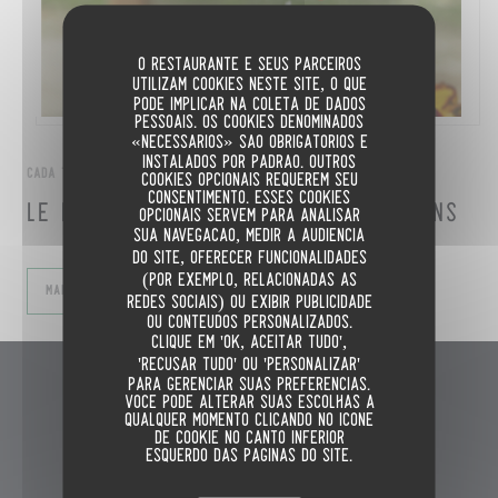
O restaurante e seus parceiros
utilizam cookies neste site, o que
pode implicar na coleta de dados
pessoais. Os cookies denominados
«necessários» são obrigatórios e
instalados por padrão. Outros
CADA TERÇA-FEIRA DO 00H00 NO 00H00
cookies opcionais requerem seu
consentimento. Esses cookies
LE MARDI C'EST BARBECUE DES COPAINS
opcionais servem para analisar
sua navegação, medir a audiência
do site, oferecer funcionalidades
(por exemplo, relacionadas às
((ABRE NUMA NOVA JANELA))
MAIS INFORMAÇÕES
redes sociais) ou exibir publicidade
ou conteúdos personalizados.
Clique em 'OK, aceitar tudo',
'Recusar tudo' ou 'Personalizar'
para gerenciar suas preferências.
L'Intermède
Você pode alterar suas escolhas a
qualquer momento clicando no ícone
de cookie no canto inferior
((abre numa nova jane
3 Rue de la Mare Neuve 91080 Evry
esquerdo das páginas do site.
01 69 36 85 04