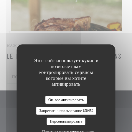
КАЖДЫЙ ВТОРНИК С 00H00 ДО 00H00
LE MARDI C'EST BARBECUE DES COPAINS
Этот сайт использует кукис и
позволяет вам
контролировать сервисы
((ОТКРЫВАЕТСЯ В НОВОМ ОКНЕ))
ПОДРОБНЕЕ
которые вы хотите
активировать
Ок, все активировать
L'Intermède
Запретить использование cookies
((открывается в ново
3 Rue de la Mare Neuve 91080 Evry
Персонализировать
01 69 36 85 04
Политика конфиденциальности