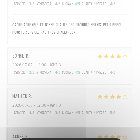
Servizio
:
3
/5
Atmosfera
:
4
/5
Cucina
:
4
/5
Qualità / Prezzo
:
4
/5
Cadre agréable et bonne qualite des produits servis. Petit bémol
pour le service, pas très chaleureux.
sophie
M
2026-07-07
- 13:00 - Ospiti 3
Servizio
:
3
/5
Atmosfera
:
4
/5
Cucina
:
4
/5
Qualità / Prezzo
:
4
/5
Mathieu
R
2026-07-15
- 12:30 - Ospiti 3
Servizio
:
4
/5
Atmosfera
:
3
/5
Cucina
:
4
/5
Qualità / Prezzo
:
5
/5
Agnès
M