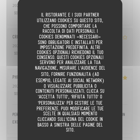
2026-07-01
- 12:00 - Ospiti 3
Servizio
:
4
/5
Atmosfera
:
4
/5
Cucina
:
4
/5
Qualità / Prezzo
:
4
/5
Il ristorante e i suoi partner
utilizzano cookies su questo sito,
che possono comportare la
raccolta di dati personali. I
cookies denominati «necessari»
Cristina
G
sono obbligatori e installati per
2026-06-22
- 20:45 - Ospiti 2
impostazione predefinita. Altri
cookies opzionali richiedono il tuo
Servizio
:
3
/5
Atmosfera
:
3
/5
Cucina
:
3
/5
Qualità / Prezzo
:
3
/5
consenso. Questi cookies opzionali
servono per analizzare la tua
navigazione, misurare l'audience del
sito, fornire funzionalità (ad
Philippe
D
esempio, legate ai social network)
o visualizzare pubblicità o
2026-06-15
- 12:30 - Ospiti 2
contenuti personalizzati. Clicca su
Servizio
:
5
/5
Atmosfera
:
4
/5
Cucina
:
5
/5
Qualità / Prezzo
:
5
/5
'Accetta tutto', 'Rifiuta tutto' o
'Personalizza' per gestire le tue
preferenze. Puoi modificare le tue
scelte in qualsiasi momento
Personnel avenant et aimable avec respect du client. Surtout : un
cliccando sull'icona del cookie in
excellent rapport qualité/prix
basso a sinistra delle pagine del
sito.