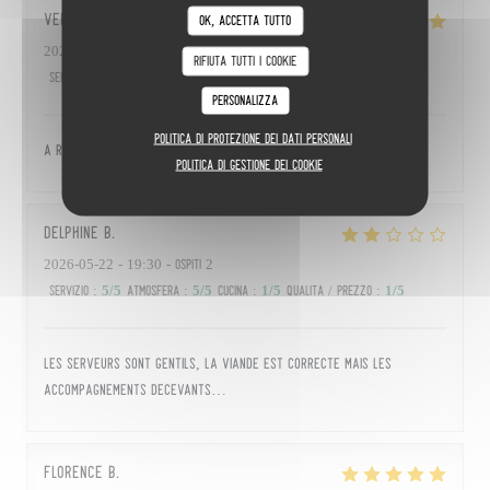
Véronique
L
Ok, accetta tutto
2026-05-27
- 12:30 - Ospiti 3
Rifiuta tutti i cookie
Servizio
:
5
/5
Atmosfera
:
5
/5
Cucina
:
4
/5
Qualità / Prezzo
:
4
/5
Personalizza
Politica di protezione dei dati personali
A recommander
Politica di gestione dei cookie
Delphine
B
2026-05-22
- 19:30 - Ospiti 2
Servizio
:
5
/5
Atmosfera
:
5
/5
Cucina
:
1
/5
Qualità / Prezzo
:
1
/5
Les serveurs sont gentils, la viande est correcte mais les
accompagnements décevants…
FLORENCE
B