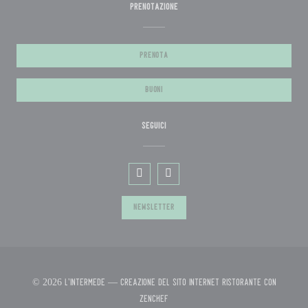
PRENOTAZIONE
PRENOTA
BUONI
SEGUICI
Facebook ((apre una nuova finestra))
Instagram ((apre una nuova fine
NEWSLETTER
© 2026 L'Intermède — Creazione del sito internet ristorante con
((apre una nuova finestra))
Zenchef