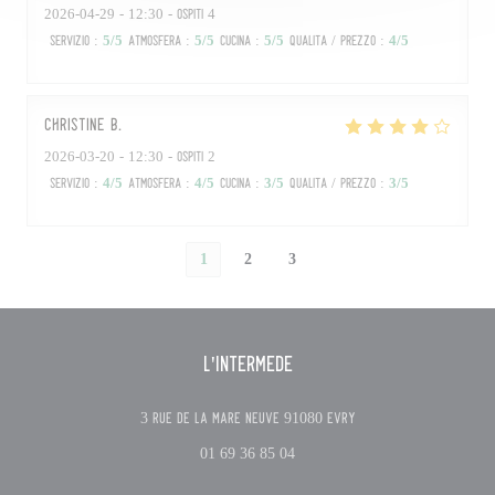
2026-04-29
- 12:30 - Ospiti 4
Servizio
:
5
/5
Atmosfera
:
5
/5
Cucina
:
5
/5
Qualità / Prezzo
:
4
/5
Christine
B
2026-03-20
- 12:30 - Ospiti 2
Servizio
:
4
/5
Atmosfera
:
4
/5
Cucina
:
3
/5
Qualità / Prezzo
:
3
/5
1
2
3
L'Intermède
((apre una nuova fines
3 Rue de la Mare Neuve 91080 Evry
01 69 36 85 04