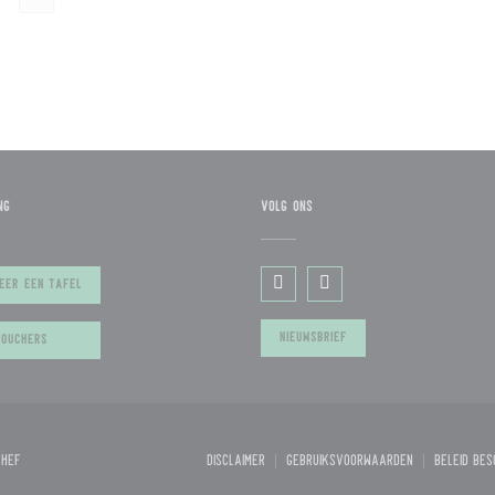
NG
VOLG ONS
))
EER EEN TAFEL
Facebook ((opent in een nieuw 
Instagram ((opent in een
NIEUWSBRIEF
OUCHERS
((opent in een nieuw venster))
chef
Disclaimer
GEBRUIKSVOORWAARDEN
Beleid be
((opent in een nieuw venster))
((opent in een nieuw v