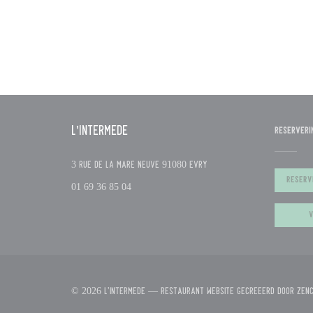
L'Intermède
RESERVERI
((opent in een nieuw venster
3 Rue de la Mare Neuve 91080 Evry
RESERV
01 69 36 85 04
V
© 2026 L'Intermède — Restaurant website gecreëerd door
Zen