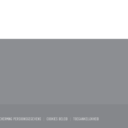
venster))
 nieuw venster))
scherming persoonsgegevens
Cookies beleid
Toegankelijkheid
enster))
((opent in een nieuw venster))
((opent in een nieuw venster))
((opent in een nieuw venste