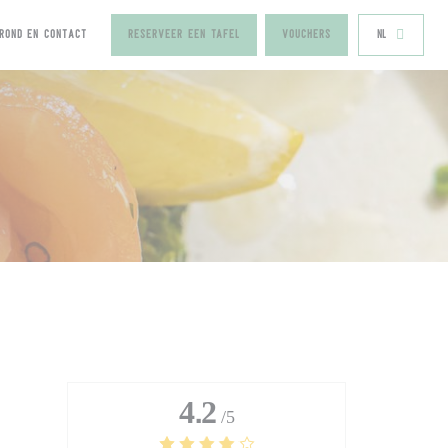
ROND EN CONTACT
RESERVEER EEN TAFEL
VOUCHERS
NL
IEUW VENSTER))
EN NIEUW VENSTER))
4.2
/5