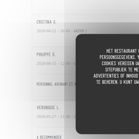
Cristina
G
2026-06-22
- 20:45 - Gasten 2
Het restaurant e
Philippe
D
persoonsgegevens. '
cookies vereisen u
2026-06-15
- 12:30 - Gasten 2
sitepubliek te m
advertenties of inhoud 
te beheren. U kunt uw
Personnel avenant et aimable avec respect du client. Surtou
Véronique
L
2026-05-27
- 12:30 - Gasten 3
A recommander