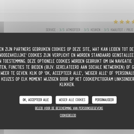
Service
:
3
/5
Atmosfeer
:
3
/5
Keuken
:
3
/5
Kwaliteit / Prijs
n zijn partners gebruiken cookies op deze site, wat kan leiden tot d
Noodzakelijke' cookies zijn verplicht en worden standaard geïnstallee
w toestemming. Deze optionele cookies worden gebruikt om uw navigatie
Service
:
5
/5
Atmosfeer
:
4
/5
Keuken
:
5
/5
Kwaliteit / Prijs
eten, functies te bieden (bijv. gerelateerd aan sociale netwerken) of 
weer te geven. Klik op 'OK, accepteer alle', 'Weiger alle' of 'Persona
 keuzes op elk moment wijzigen door op het cookiepictogram linksonder
t : un excellent rapport qualité/prix
klikken.
OK, accepteer alle
Weiger alle cookies
Personaliseer
Beleid voor de bescherming van persoonsgegevens
Service
:
5
/5
Atmosfeer
:
5
/5
Keuken
:
4
/5
Kwaliteit / Prijs
Cookiebeleid