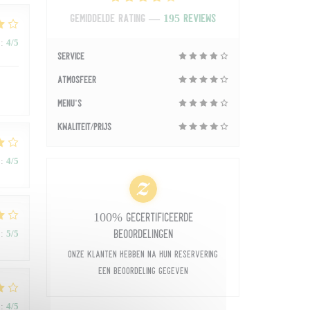
Gemiddelde rating —
195 reviews
:
4
/5
Service
Atmosfeer
Menu's
Kwaliteit/Prijs
:
4
/5
100% gecertificeerde
beoordelingen
:
5
/5
Onze klanten hebben na hun reservering
een beoordeling gegeven
:
4
/5