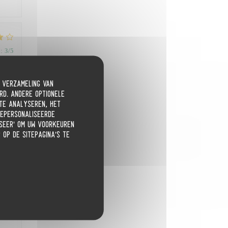
:
3
/5
e verzameling van
rd. Andere optionele
 te analyseren, het
:
5
/5
gepersonaliseerde
liseer' om uw voorkeuren
 op de sitepagina's te
:
4
/5