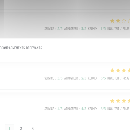
Service
:
5
/5
Atmosfeer
:
5
/5
Keuken
:
1
/5
Kwaliteit / Prijs
s accompagnements décevants…
Service
:
5
/5
Atmosfeer
:
5
/5
Keuken
:
5
/5
Kwaliteit / Prijs
Service
:
4
/5
Atmosfeer
:
4
/5
Keuken
:
3
/5
Kwaliteit / Prijs
1
2
3