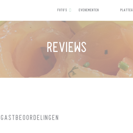
FOTO'S
EVENEMENTEN
PLATTEG
((OPENT IN EEN N
((OPENT IN E
Reviews
 GASTBEOORDELINGEN