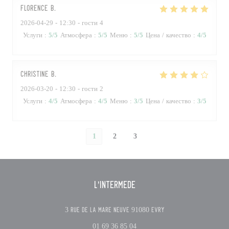
FLORENCE
B
2026-04-29
- 12:30 - гости 4
Услуги
:
5
/5
Атмосфера
:
5
/5
Меню
:
5
/5
Цена / качество
:
4
/5
Christine
B
2026-03-20
- 12:30 - гости 2
Услуги
:
4
/5
Атмосфера
:
4
/5
Меню
:
3
/5
Цена / качество
:
3
/5
1
2
3
L'Intermède
((открывается в ново
3 Rue de la Mare Neuve 91080 Evry
01 69 36 85 04