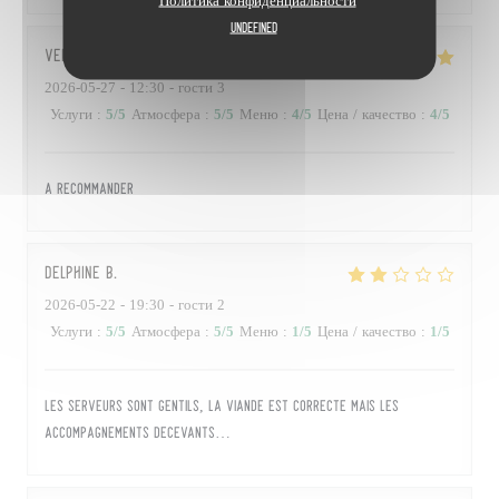
Политика конфиденциальности
undefined
Véronique
L
2026-05-27
- 12:30 - гости 3
Услуги
:
5
/5
Атмосфера
:
5
/5
Меню
:
4
/5
Цена / качество
:
4
/5
A recommander
Delphine
B
2026-05-22
- 19:30 - гости 2
Услуги
:
5
/5
Атмосфера
:
5
/5
Меню
:
1
/5
Цена / качество
:
1
/5
Les serveurs sont gentils, la viande est correcte mais les
accompagnements décevants…