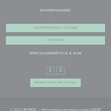
БРОНИРОВАНИЕ
ЗАБРОНИРОВАТЬ СТОЛИК
ВАУЧЕРЫ
ПРИСОЕДИНЯЙТЕСЬ К НАМ
Facebook ((открывается в новом окн
Instagram ((открывается в но
НОВОСТНАЯ РАССЫЛКА
((откр
© 2026 L'Intermède — Веб-страница ресторана создана
Zenchef